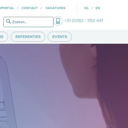
OPORTAL
CONTACT
VACATURES
NL
EN
+31 (0)182 - 350 441
SE
REFERENTIES
EVENTS