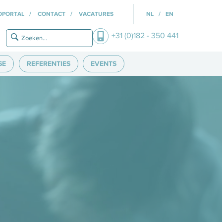
OPORTAL
CONTACT
VACATURES
NL
EN
+31 (0)182 - 350 441
SE
REFERENTIES
EVENTS