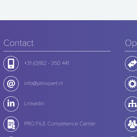
Contact
Op
+31 (0)182 - 350 441
info@plmxpert.nl
Linkedin
PRO.FILE Competence Center