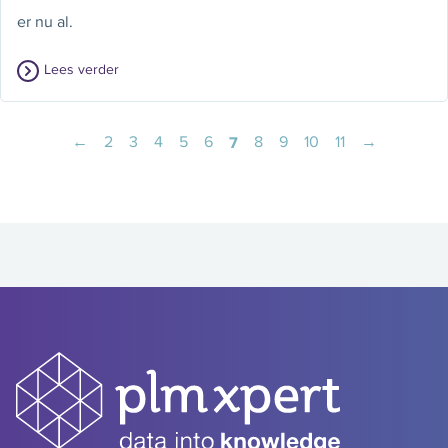
er nu al.
Lees verder
←
2
3
4
5
6
7
8
9
10
11
→