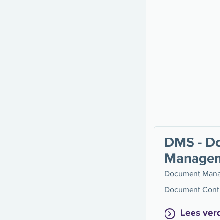
DMS - D
Manage
Document Mana
Document Contr
Lees ver