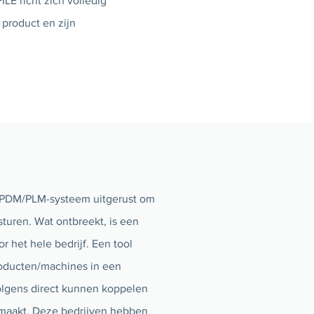
LE richt zich volledig
product en zijn
n PDM/PLM-systeem uitgerust om
uren. Wat ontbreekt, is een
het hele bedrijf. Een tool
oducten/machines in een
lgens direct kunnen koppelen
f maakt. Deze bedrijven hebben