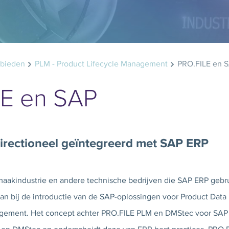
ebieden
PLM - Product Lifecycle Management
PRO.FILE en 
LE en SAP
directioneel geïntegreerd met SAP ERP
akindustrie en andere technische bedrijven die SAP ERP gebru
an bij de introductie van de SAP-oplossingen voor Product Da
agement. Het concept achter PRO.FILE PLM en DMStec voor SAP 