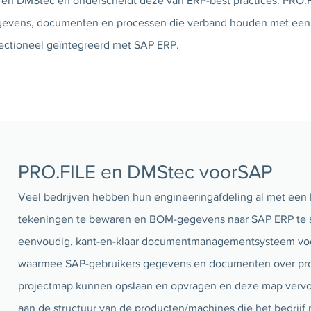
 en DMStec en onderscheidt deze van ERP-best practices. PRO.FI
gevens, documenten en processen die verband houden met een 
rectioneel geïntegreerd met SAP ERP.
PRO.FILE en DMStec voorSAP
Veel bedrijven hebben hun engineeringafdeling al met ee
tekeningen te bewaren en BOM-gegevens naar SAP ERP te st
eenvoudig, kant-en-klaar documentmanagementsysteem voor 
waarmee SAP-gebruikers gegevens en documenten over pr
projectmap kunnen opslaan en opvragen en deze map vervo
aan de structuur van de producten/machines die het bedrij