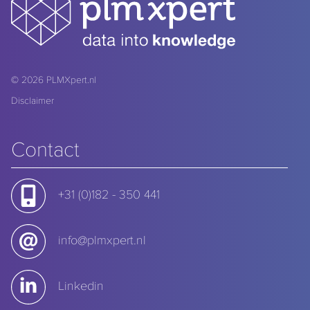
© 2026
PLMXpert.nl
Disclaimer
Contact
+31 (0)182 - 350 441
info@plmxpert.nl
Linkedin