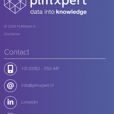
© 2026
PLMXpert.nl
Disclaimer
Contact
+31 (0)182 - 350 441
info@plmxpert.nl
Linkedin