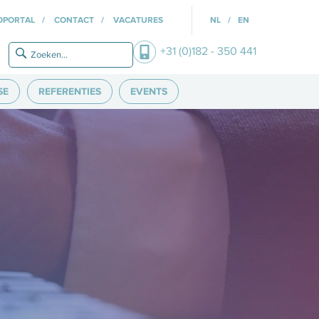
OPORTAL
CONTACT
VACATURES
NL
EN
+31 (0)182 - 350 441
SE
REFERENTIES
EVENTS