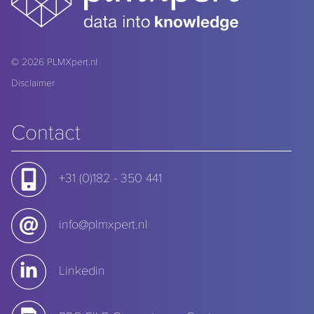
© 2026
PLMXpert.nl
Disclaimer
Contact
+31 (0)182 - 350 441
info@plmxpert.nl
Linkedin